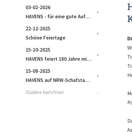
03-02-2026
HAVENS - für eine gute Aufzucht
22-12-2025
Schöne Feiertage
D
Wi
15-10-2025
Ti
HAVENS feiert 180 Jahre mit erfolgreichem Kundentag
Ti
15-08-2025
H
HAVENS auf NRW-Schafstage 2025 Haus Düsse
Oudere berichten
Mö
P
Da
A