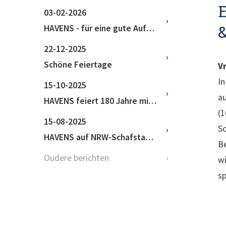
E
03-02-2026
&
HAVENS - für eine gute Aufzucht
22-12-2025
Schöne Feiertage
V
In
15-10-2025
a
HAVENS feiert 180 Jahre mit erfolgreichem Kundentag
(1
15-08-2025
Sc
HAVENS auf NRW-Schafstage 2025 Haus Düsse
Be
Oudere berichten
wi
sp