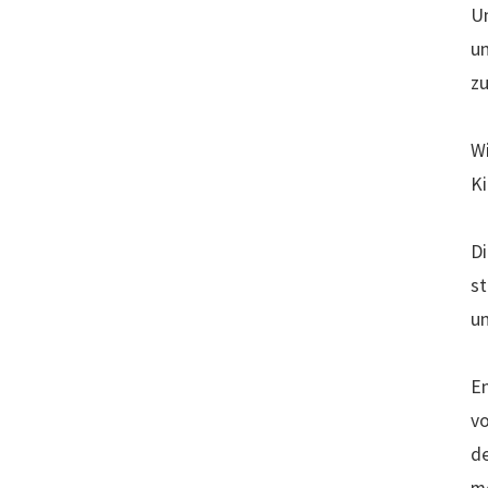
Un
un
zu
Wi
Ki
Di
st
un
En
vo
d