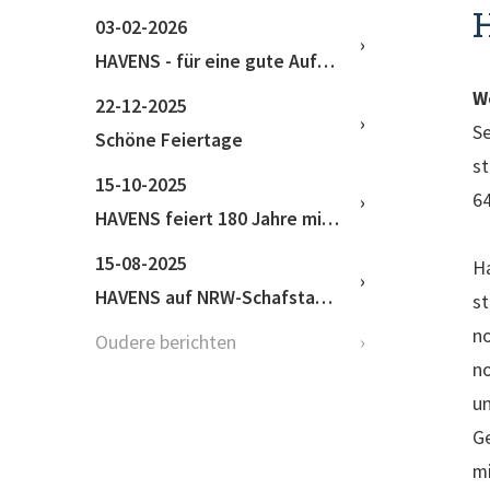
03-02-2026
HAVENS - für eine gute Aufzucht
W
22-12-2025
Se
Schöne Feiertage
st
15-10-2025
64
HAVENS feiert 180 Jahre mit erfolgreichem Kundentag
15-08-2025
Ha
HAVENS auf NRW-Schafstage 2025 Haus Düsse
st
no
Oudere berichten
no
un
Ge
mi