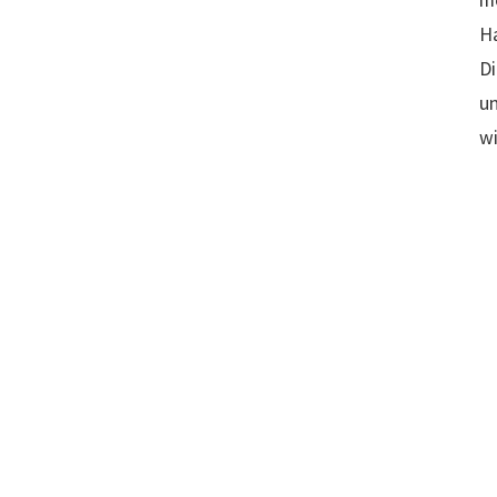
mö
Ha
Di
un
wi